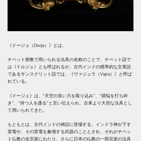
《ドージェ（
Dorje
）》とは、
チベット密教で用いられる法具の名称のことで、チベット語で
は《ドルジェ》とも呼ばれるが、古代インドの標準的な文章語
であるサンスクリット語では、《ヴァジュラ（
Vajra
）》と呼ば
れている。
《ドージェ》は、
“
天空の良い力を取り込み
”
、
“
煩悩を打ち砕
き
”
、
“
持つ人を護る
”
と言い伝えられ、古来より大切な法具とし
て用いられてきた。
もともとは、古代インドの神話に登場する、インドラ神が下す
雷電や、その雷電を象徴する武器のこととされ、それがチベッ
ト仏教の全宗派にわたり、さらに日本の仏教の一部宗派の法具