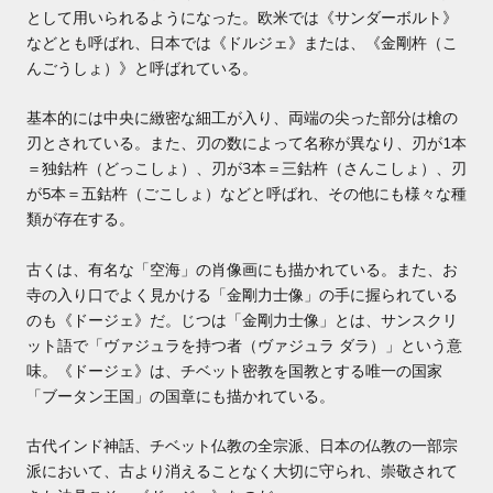
として用いられるようになった。欧米では《サンダーボルト》
などとも呼ばれ、日本では《ドルジェ》または、《金剛杵（こ
んごうしょ）》と呼ばれている。
基本的には中央に緻密な細工が入り、両端の尖った部分は槍の
刃とされている。また、刃の数によって名称が異なり、刃が
1
本
＝独鈷杵（どっこしょ）、刃が
3
本＝三鈷杵（さんこしょ）、刃
が
5
本＝五鈷杵（ごこしょ）などと呼ばれ、その他にも様々な種
類が存在する。
古くは、有名な「空海」の肖像画にも描かれている。また、お
寺の入り口でよく見かける「金剛力士像」の手に握られている
のも《ドージェ》だ。じつは「金剛力士像」とは、サンスクリ
ット語で「ヴァジュラを持つ者（ヴァジュラ
ダラ）」という意
味。《ドージェ》は、チベット密教を国教とする唯一の国家
「ブータン王国」の国章にも描かれている。
古代インド神話、チベット仏教の全宗派、日本の仏教の一部宗
派において、古より消えることなく大切に守られ、崇敬されて