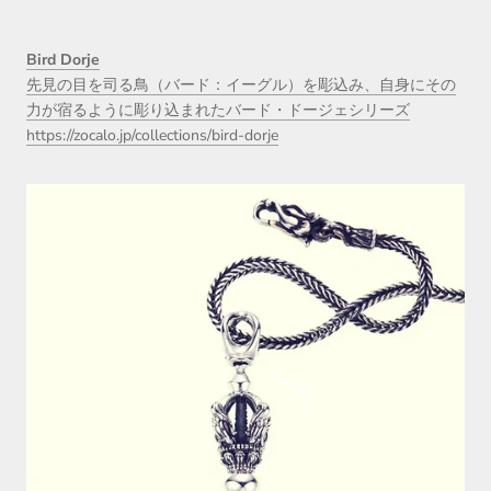
Bird Dorje
先見の目を司る鳥（バード：イーグル）を彫込み、自身にその
力が宿るように彫り込まれたバード・ドージェシリーズ
https://zocalo.jp/collections/bird-dorje