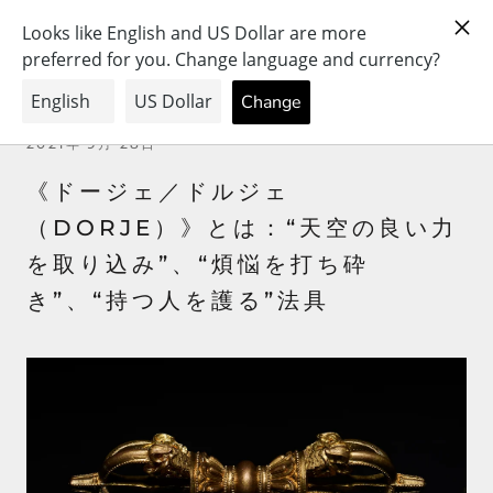
ス
PRAY FOR PEACE & HEALTH
キ
ッ
プ
し
て
2021年 9月 28日
コ
ン
《ドージェ／ドルジェ
テ
（DORJE）》とは：“天空の良い力
ン
を取り込み”、“煩悩を打ち砕
ツ
に
き”、“持つ人を護る”法具
移
動
す
る