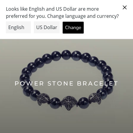
ス
PRAY FOR PEACE & HEALTH
キ
ッ
プ
し
て
コ
ン
テ
ン
ツ
に
POWER STONE BRACELET
移
動
す
る