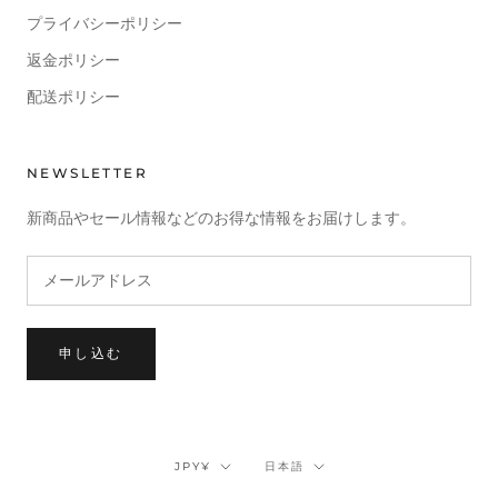
プライバシーポリシー
返金ポリシー
配送ポリシー
NEWSLETTER
新商品やセール情報などのお得な情報をお届けします。
申し込む
通
言
JPY¥
日本語
貨
語