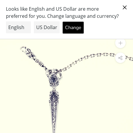
ス
PRAY FOR PEACE & HEALTH
キ
ッ
プ
し
て
コ
ン
テ
ン
ツ
に
移
動
す
る