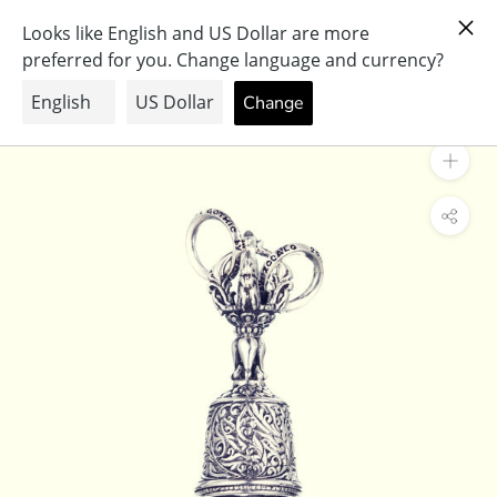
ス
PRAY FOR PEACE & HEALTH
キ
ッ
プ
し
て
コ
ン
テ
ン
ツ
に
移
動
す
る