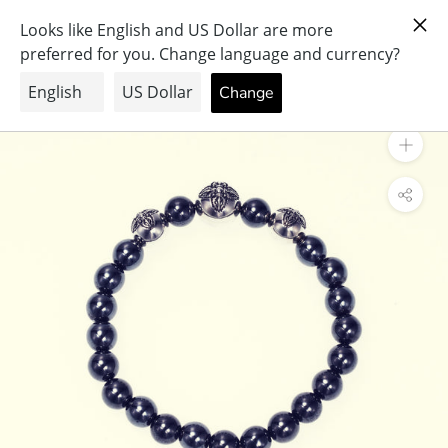
ス
PRAY FOR PEACE & HEALTH
キ
ッ
プ
し
て
コ
ン
テ
ン
ツ
に
移
動
す
る