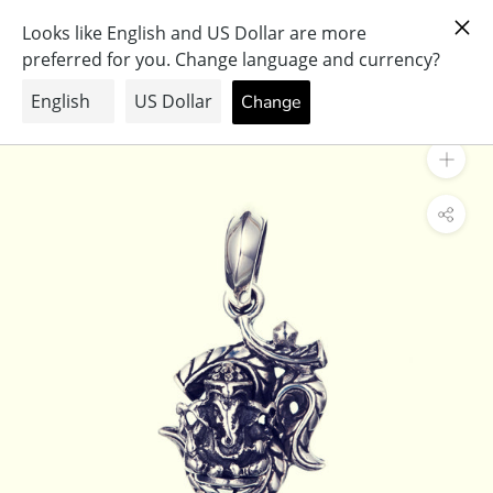
ス
PRAY FOR PEACE & HEALTH
キ
ッ
プ
し
て
コ
ン
テ
ン
ツ
に
移
動
す
る