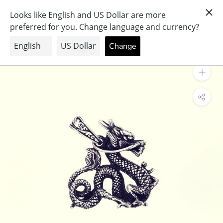
ス
PRAY FOR PEACE & HEALTH
キ
ッ
プ
し
て
コ
ン
テ
ン
ツ
に
移
動
す
る