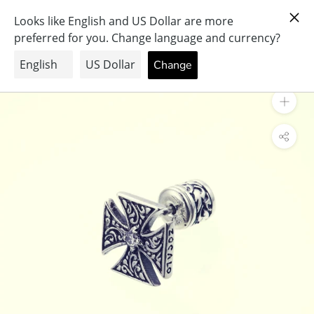
ス
PRAY FOR PEACE & HEALTH
キ
ッ
プ
し
て
コ
ン
テ
ン
ツ
に
移
動
す
る