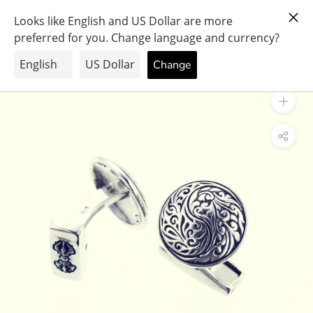
ス
PRAY FOR PEACE & HEALTH
キ
ッ
プ
し
て
コ
ン
テ
ン
ツ
に
移
動
す
る