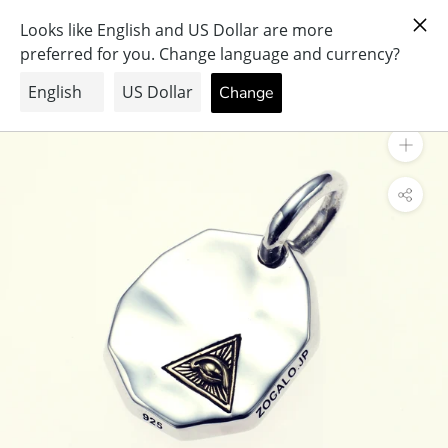
ス
PRAY FOR PEACE & HEALTH
キ
ッ
プ
し
て
コ
ン
テ
ン
ツ
に
移
動
す
る