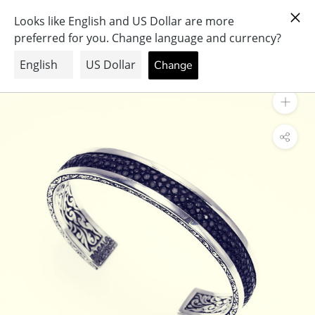
ス
PRAY FOR PEACE & HEALTH
キ
ッ
プ
し
て
コ
ン
テ
ン
ツ
に
移
動
す
る