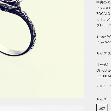
中央のダ
イズのロ
ZOCA
ット。メ
グレード
Silver/ 
Rose W
サイズ 0
【公式】
Official
ZRG003
シェア
サイズ:
#07