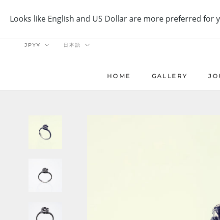
ス
キ
ッ
プ
通
言
JPY¥
日本語
し
貨
語
て
コ
HOME
GALLERY
JO
ン
HOME
GALLERY
JO
テ
ン
ツ
に
移
動
す
る