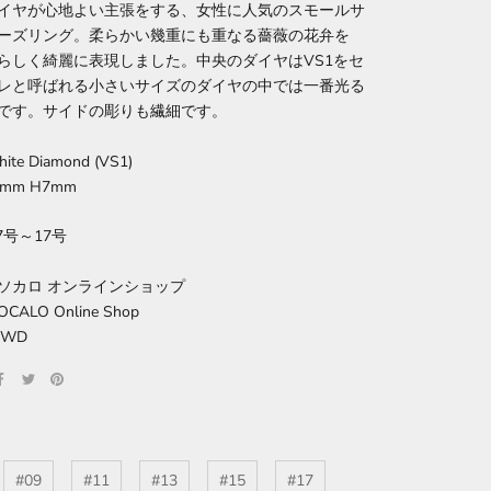
イヤが心地よい主張をする、女性に人気のスモールサ
ーズリング。柔らかい幾重にも重なる薔薇の花弁を
LOらしく綺麗に表現しました。中央のダイヤはVS1をセ
レと呼ばれる小さいサイズのダイヤの中では一番光る
です。サイドの彫りも繊細です。
White Diamond (VS1)
7mm H7mm
7号～17号
ソカロ オンラインショップ
 ZOCALO Online Shop
4WD
#09
#11
#13
#15
#17