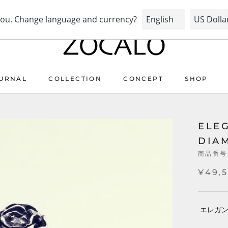
PRAY FOR PEACE & HEALTH
URNAL
COLLECTION
CONCEPT
SHOP
URNAL
COLLECTION
CONCEPT
ELEG
DIA
商品番号
¥49,
エレガン