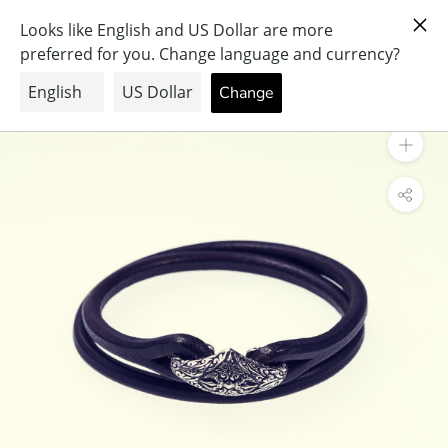
ス
PRAY FOR PEACE & HEALTH
キ
ッ
プ
し
て
コ
ン
テ
ン
ツ
に
移
動
す
る