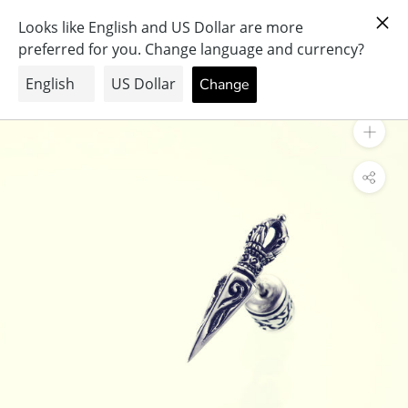
ス
PRAY FOR PEACE & HEALTH
キ
ッ
プ
し
て
コ
ン
テ
ン
ツ
に
移
動
す
る