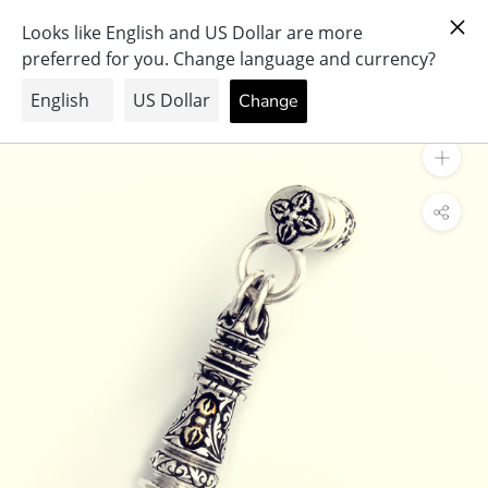
ス
PRAY FOR PEACE & HEALTH
キ
ッ
プ
し
て
コ
ン
テ
ン
ツ
に
移
動
す
る