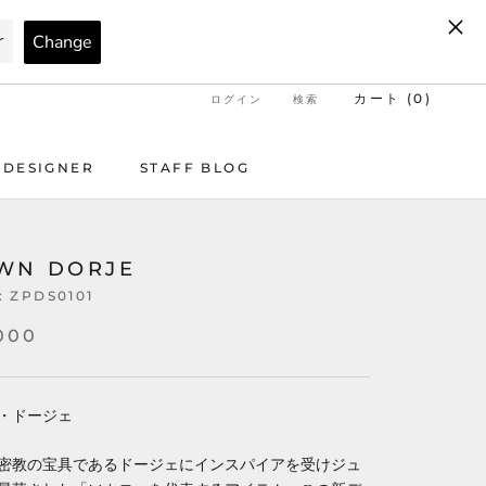
カート (
0
)
ログイン
検索
DESIGNER
STAFF BLOG
DESIGNER
STAFF BLOG
WN DORJE
:
ZPDS0101
000
・ドージェ
密教の宝具であるドージェにインスパイアを受けジュ