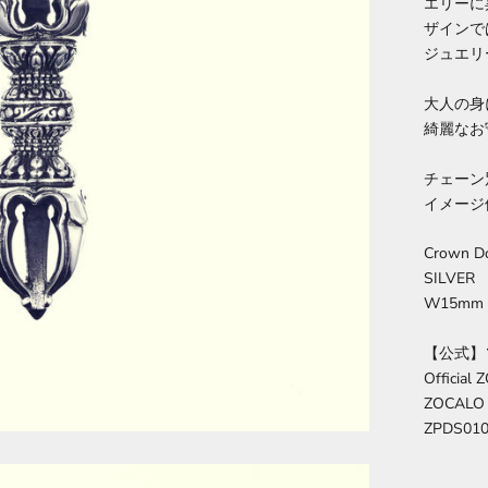
エリーに
ザインで
ジュエリ
大人の身
綺麗なお
チェーン
イメージ
Crown Do
SILVER
W15mm 
【公式】
Official
ZOCAL
ZPDS01