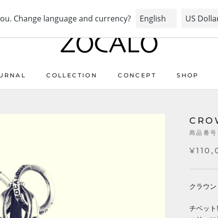
PRAY FOR PEACE & HEALTH
URNAL
COLLECTION
CONCEPT
SHOP
URNAL
COLLECTION
CONCEPT
CRO
商品番号
¥110,
クラウン
チベット