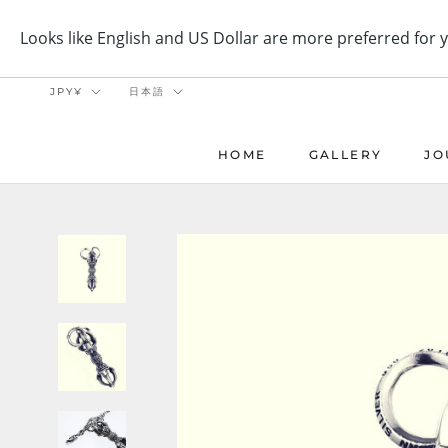
ス
キ
ッ
プ
通
言
JPY¥
日本語
し
貨
語
て
コ
HOME
GALLERY
JO
ン
HOME
GALLERY
JO
テ
ン
ツ
に
移
動
す
る