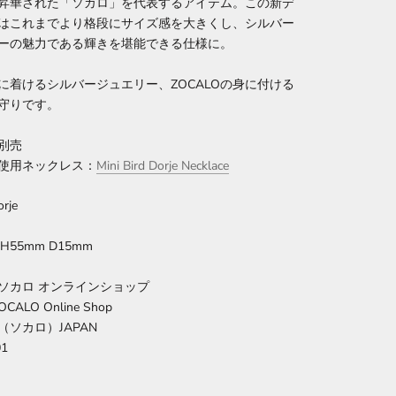
昇華された「ソカロ」を代表するアイテム。この新デ
はこれまでより格段にサイズ感を大きくし、シルバー
ーの魅力である輝きを堪能できる仕様に。
に着けるシルバージュエリー、ZOCALOの
身に付ける
守りです。
別売
使用ネックレス：
Mini Bird Dorje Necklace
rje
H55mm D15mm
ソカロ オンラインショップ
 ZOCALO Online Shop
O（ソカロ）JAPAN
01