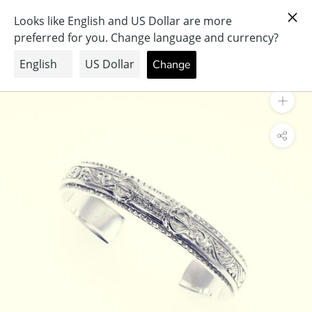
ス
PRAY FOR PEACE & HEALTH
キ
ッ
プ
し
て
コ
ン
テ
ン
ツ
に
移
動
す
る