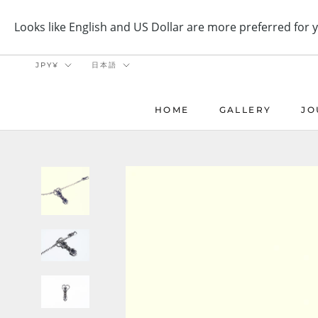
ス
キ
ッ
プ
通
言
JPY¥
日本語
し
貨
語
て
コ
HOME
GALLERY
JO
ン
HOME
GALLERY
JO
テ
ン
ツ
に
移
動
す
る