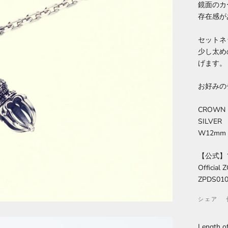
鏡面のカ
存在感が
セットネ
少し太め
げます。
お好みの
CROWN D
SILVER
W12mm 
【公式】
Official
ZPDS01
シェア
Length of