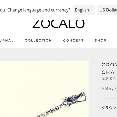
PRAY FOR PEACE & HEALTH
URNAL
COLLECTION
CONCEPT
SHOP
URNAL
COLLECTION
CONCEPT
CROW
CHA
商品番号
¥84,
クラウン