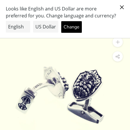
ス
PRAY FOR PEACE & HEALTH
キ
ッ
プ
し
て
コ
ン
テ
ン
ツ
に
移
動
す
る