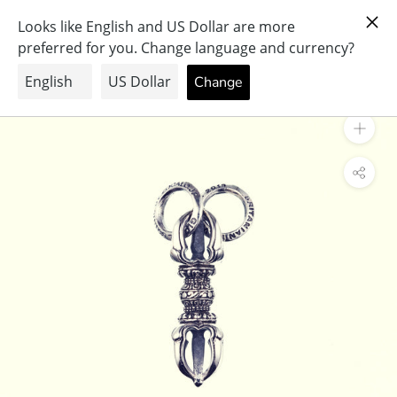
ス
PRAY FOR PEACE & HEALTH
キ
ッ
プ
し
て
コ
ン
テ
ン
ツ
に
移
動
す
る